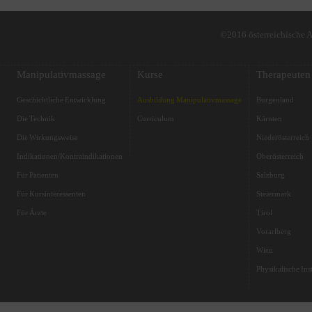
©2016 österreichische 
Manipulativmassage
Kurse
Therapeuten
Geschichtliche Entwicklung
Ausbildung Manipulativmassage
Burgenland
Die Technik
Curriculum
Kärnten
Die Wirkungsweise
Niederösterreich
Indikationen/Kontraindikationen
Oberösterreich
Für Patienten
Salzburg
Für Kursinteressenten
Steiermark
Für Ärzte
Tirol
Vorarlberg
Wien
Physikalische Inst