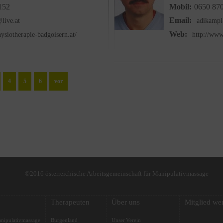
152
Mobil:
0650 87
Email:
live.at
adikamp
Web:
ysiotherapie-badgoisern.at/
http://www
4
5
6
vor
©2016 österreichische Arbeitsgemeinschaft für Manipulativmassage
Therapeuten
Über uns
Mitglied we
nipulativmassage
Burgenland
Unser Verein