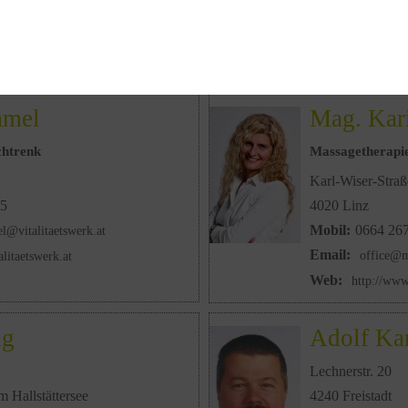
Email:
bernhard
53
Web:
http://www
f@gmx.at
mmel
Mag. Kar
chtrenk
Massagetherapie
Karl-Wiser-Straß
5
4020 Linz
Mobil:
0664 26
l@vitalitaetswerk.at
Email:
office@m
alitaetswerk.at
Web:
http://www
ng
Adolf Ka
Lechnerstr. 20
 Hallstättersee
4240 Freistadt