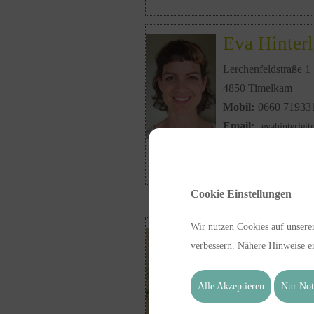
Eva Hinterl
Lerchenfeldstraße 1
4850 Timelkam
Mobil:
0660 71933
Email:
evahinterlei
Web:
http://www.eva
Cookie Einstellungen
Wir nutzen Cookies auf unserer
Claudia Ho
verbessern. Nähere Hinweise er
Therapiezentrum Ic
Dr. Friedrich Schmei
Alle Akzeptieren
Nur Not
3335 Weyer