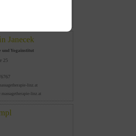
.hoertenhuber@gmail.com
.dr-hoertenhuber.at
in Janecek
 und Yogainstitut
e 25
76767
assagetherapie-linz.at
.massagetherapie-linz.at
mpl