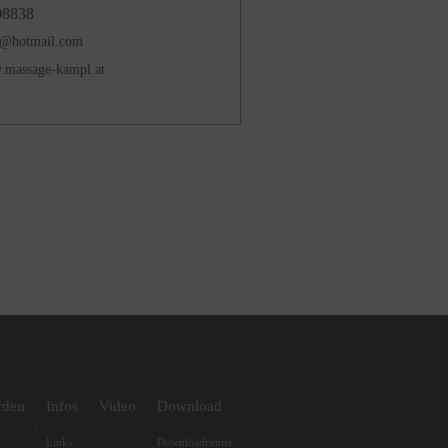
08838
l@hotmail.com
.massage-kampl.at
rden
Infos
Video
Download
Links
Downloadcenter