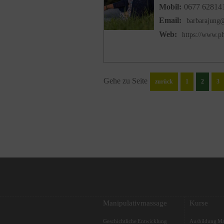
Mobil:
0677 62814
Email:
barbarajung@
Web:
https://www.ph
Gehe zu Seite
zurück
1
2
3
Manipulativmassage
Kurse
Geschichtliche Entwicklung
Ausbildung Ma