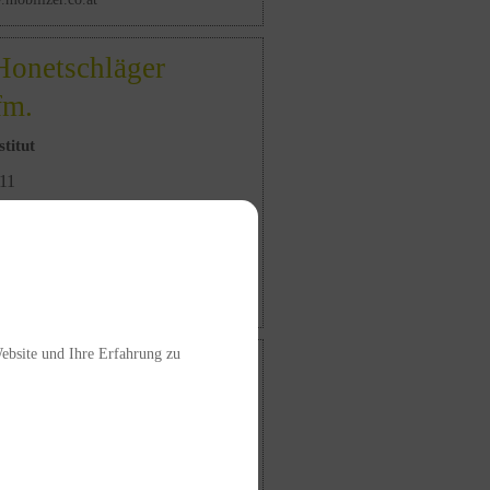
Honetschläger
fm.
titut
 11
277877
west.at
.welyi.at
Website und Ihre Erfahrung zu
 Hörtenhuber
Straße 40
731261