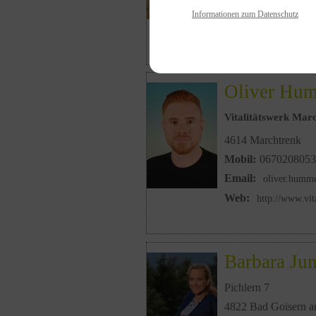
Mobil:
0680/24752
Informationen zum Datenschutz
Email:
claudia.hop
Oliver Hu
Vitalitätswerk Mar
4614 Marchtrenk
Mobil:
0670208053
Email:
oliver.humme
Web:
http://www.vit
Barbara Ju
Pichlern 7
4822 Bad Goisern am