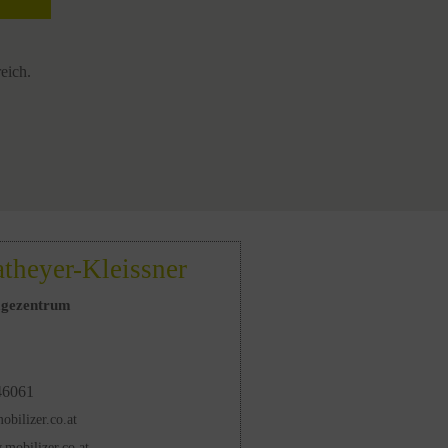
eich.
theyer-Kleissner
agezentrum
46061
obilizer.co.at
.mobilizer.co.at