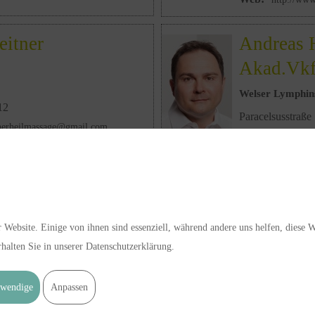
eitner
Andreas 
Akad.Vk
Welser Lymphins
12
Paracelsusstraße
tnerheilmassage@gmail.com
4600 Wels
hinterleitner.com
Telefon:
07242 
Email:
welyi@li
Web:
http://www
 Website. Einige von ihnen sind essenziell, während andere uns helfen, diese 
pf
Bernhard
halten Sie in unserer Datenschutzerklärung.
h bin Du
Leopold-Werndl-
4400 Steyr
delstrasse 14
wendige
Anpassen
Mobil:
0681 84