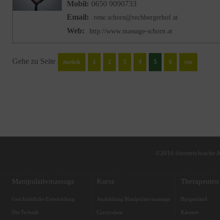
Mobil:
0650 9090733
Email:
rene.schorn@rechbergerhof.at
Web:
http://www.massage-schorn.at
Gehe zu Seite
zurück
1
2
3
4
5
6
vor
©2016 österreichische 
Manipulativmassage
Kurse
Therapeuten
Geschichtliche Entwicklung
Ausbildung Manipulativmassage
Burgenland
Die Technik
Curriculum
Kärnten