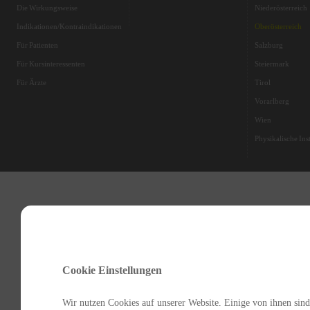
Die Wirkungsweise
Niederösterreich
Indikationen/Kontraindikationen
Oberösterreich
Für Patienten
Salzburg
Für Kursinteressenten
Steiermark
Für Ärzte
Tirol
Vorarlberg
Wien
Physikalische Inst
Cookie Einstellungen
Wir nutzen Cookies auf unserer Website. Einige von ihnen sind